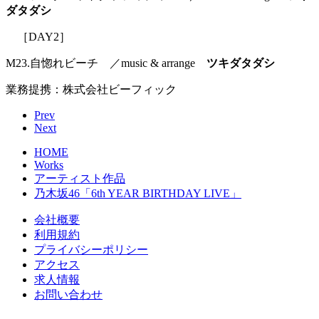
ダタダシ
［DAY2］
M23.自惚れビーチ ／music & arrange
ツキダタダシ
業務提携：株式会社ビーフィック
Prev
Next
HOME
Works
アーティスト作品
乃木坂46「6th YEAR BIRTHDAY LIVE」
会社概要
利用規約
プライバシーポリシー
アクセス
求人情報
お問い合わせ