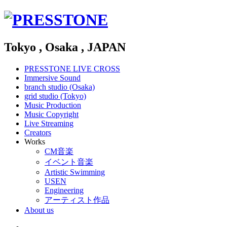
Tokyo , Osaka , JAPAN
PRESSTONE LIVE CROSS
Immersive Sound
branch studio (Osaka)
grid studio (Tokyo)
Music Production
Music Copyright
Live Streaming
Creators
Works
CM音楽
イベント音楽
Artistic Swimming
USEN
Engineering
アーティスト作品
About us