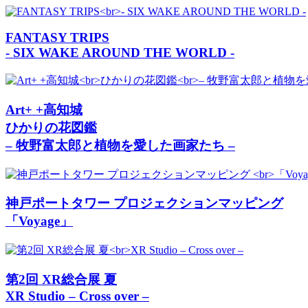
FANTASY TRIPS
‐ SIX WAKE AROUND THE WORLD ‐
Art+ +高知城
ひかりの花図鑑
– 牧野富太郎と植物を愛した画家たち –
神戸ポートタワー プロジェクションマッピング
「Voyage」
第2回 XR総合展 夏
XR Studio – Cross over –